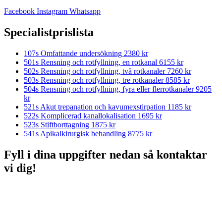
Facebook
Instagram
Whatsapp
Specialistprislista
107s Omfattande undersökning
2380 kr
501s Rensning och rotfyllning, en rotkanal
6155 kr
502s Rensning och rotfyllning, två rotkanaler
7260 kr
503s Rensning och rotfyllning, tre rotkanaler
8585 kr
504s Rensning och rotfyllning, fyra eller flerrotkanaler
9205
kr
521s Akut trepanation och kavumexstirpation
1185 kr
522s Komplicerad kanallokalisation
1695 kr
523s Stiftborttagning
1875 kr
541s Apikalkirurgisk behandling
8775 kr
Fyll i dina uppgifter nedan så kontaktar
vi dig!