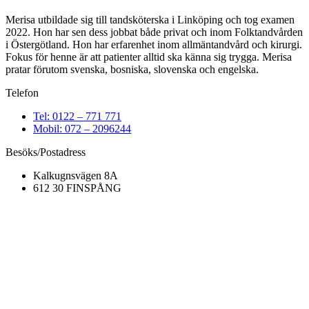
Merisa utbildade sig till tandsköterska i Linköping och tog examen
2022. Hon har sen dess jobbat både privat och inom Folktandvården
i Östergötland. Hon har erfarenhet inom allmäntandvård och kirurgi.
Fokus för henne är att patienter alltid ska känna sig trygga. Merisa
pratar förutom svenska, bosniska, slovenska och engelska.
Telefon
Tel: 0122 – 771 771
Mobil: 072 – 2096244
Besöks/Postadress
Kalkugnsvägen 8A
612 30 FINSPÅNG