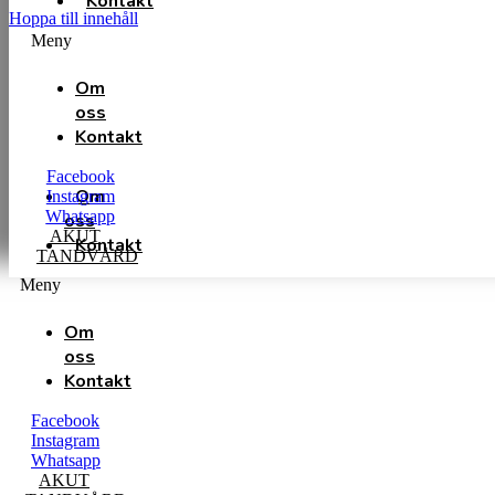
Kontakt
Hoppa till innehåll
Meny
Om
oss
Kontakt
Facebook
Om
Instagram
Whatsapp
oss
AKUT
Kontakt
TANDVÅRD
Meny
Om
oss
Kontakt
Facebook
Instagram
Whatsapp
AKUT